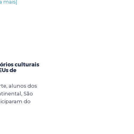
a mais]
rios culturais
CEUs de
rte, alunos dos
tinental, São
ticiparam do