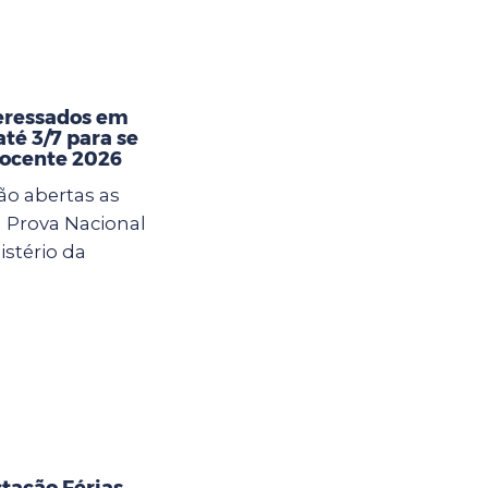
eressados em
té 3/7 para se
Docente 2026
ão abertas as
a Prova Nacional
istério da
tação Férias