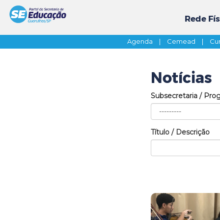
Rede Fís
Agenda
|
Cemead
|
Cur
Notícias
Subsecretaria / Pro
Título / Descrição