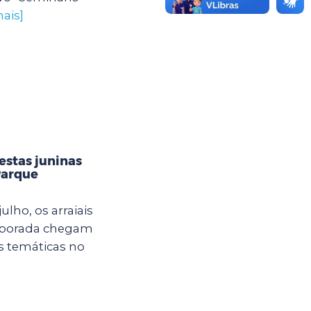
ais]
estas juninas
Parque
ulho, os arraiais
mporada chegam
s temáticas no