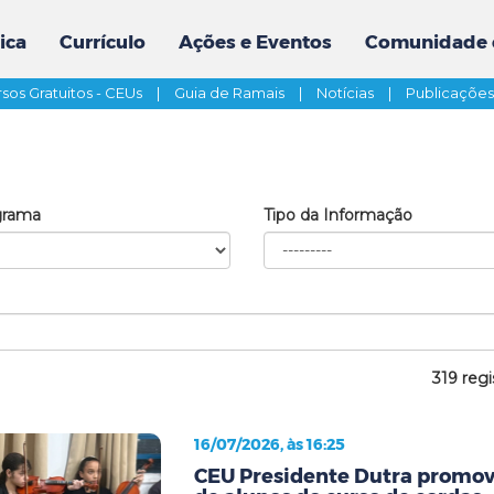
ica
Currículo
Ações e Eventos
Comunidade 
sos Gratuitos - CEUs
|
Guia de Ramais
|
Notícias
|
Publicaçõe
grama
Tipo da Informação
319 regi
16/07/2026, às 16:25
CEU Presidente Dutra promov