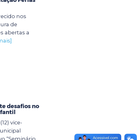
recido nos
tura de
s abertas a
mais]
e desafios no
fantil
12) vice-
unicipal
vo “Seminário