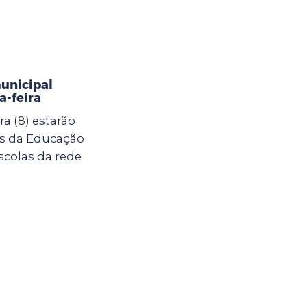
municipal
-feira
a (8) estarão
as da Educação
scolas da rede