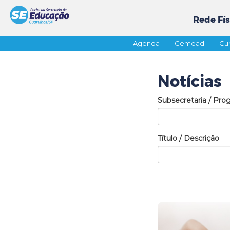
Rede Fís
Agenda
|
Cemead
|
Cur
Notícias
Subsecretaria / Pro
Título / Descrição