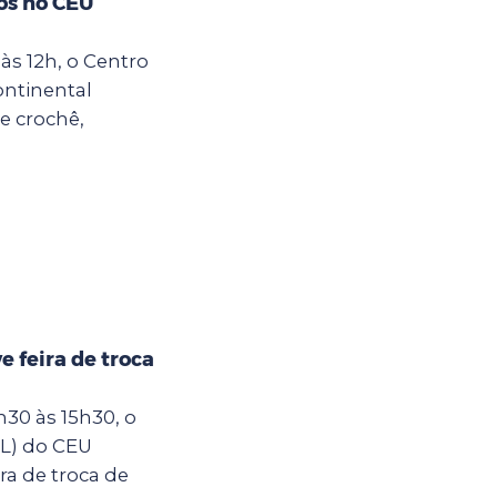
os no CEU
às 12h, o Centro
ontinental
e crochê,
 feira de troca
30 às 15h30, o
IL) do CEU
ra de troca de