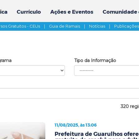
ica
Currículo
Ações e Eventos
Comunidade 
sos Gratuitos - CEUs
|
Guia de Ramais
|
Notícias
|
Publicaçõe
grama
Tipo da Informação
320 regi
11/08/2025, às 13:06
Prefeitura de Guarulhos ofere