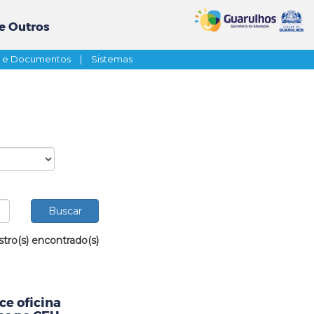
e Outros
s e Documentos
|
Sistemas
stro(s) encontrado(s)
ce oficina