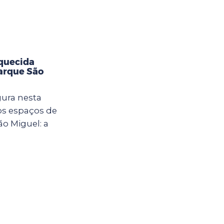
aquecida
Parque São
gura nesta
vos espaços de
ão Miguel: a