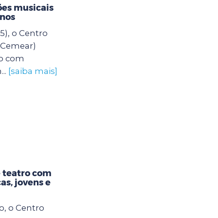
es musicais
unos
5), o Centro
 (Cemear)
o com
..
[saiba mais]
 teatro com
as, jovens e
o, o Centro