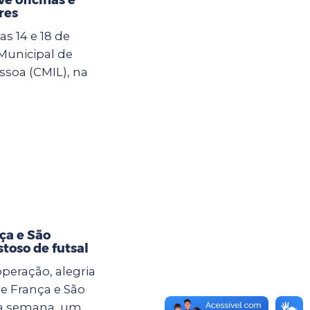
res
s 14 e 18 de
 Municipal de
ssoa (CMIL), na
ça e São
toso de futsal
eração, alegria
e França e São
ma semana, um