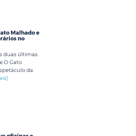
Gato Malhado e
rários no
s duas últimas
e O Gato
spetáculo da
ais]
e oficinas e