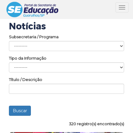
Toggl
navig
Notícias
Subsecretaria / Programa
Tipo da Informação
Título / Descrição
320 registro(s) encontrado(s)