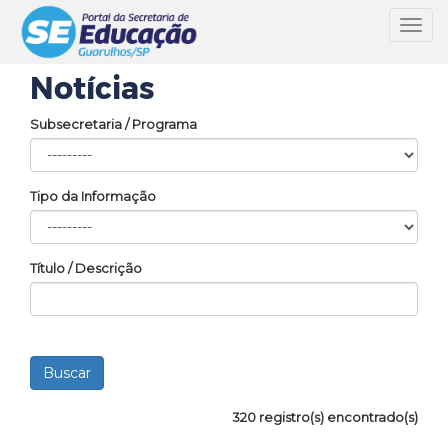
Toggl
navig
Notícias
Subsecretaria / Programa
Tipo da Informação
Título / Descrição
320 registro(s) encontrado(s)