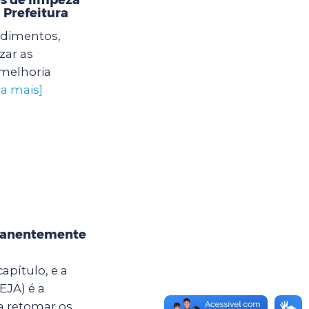
 Prefeitura
edimentos,
zar as
 melhoria
ba mais]
rmanentemente
apítulo, e a
EJA) é a
a retomar os