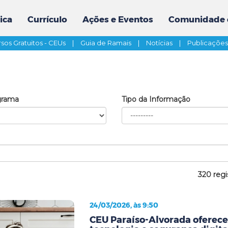
ica
Currículo
Ações e Eventos
Comunidade 
sos Gratuitos - CEUs
|
Guia de Ramais
|
Notícias
|
Publicaçõe
grama
Tipo da Informação
320 regi
24/03/2026, às 9:50
CEU Paraíso-Alvorada oferece 