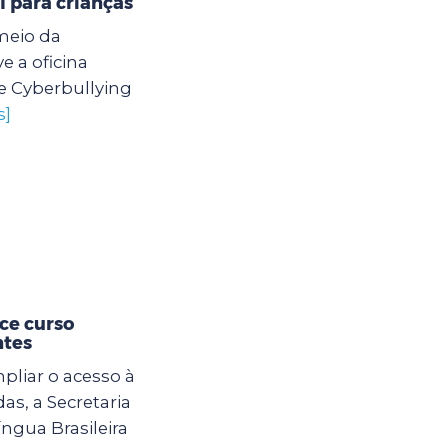
l para crianças
meio da
 a oficina
e Cyberbullying
s]
ce curso
ntes
mpliar o acesso à
s, a Secretaria
ngua Brasileira