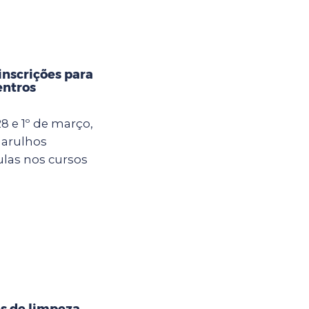
inscrições para
entros
8 e 1º de março,
uarulhos
ulas nos cursos
s de limpeza