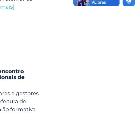
 mais]
encontro
ionais de
ores e gestores
feitura de
ião formativa