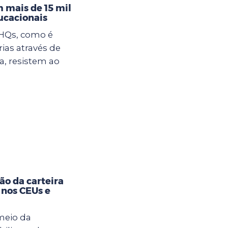
 mais de 15 mil
ucacionais
 HQs, como é
rias através de
, resistem ao
ão da carteira
 nos CEUs e
meio da