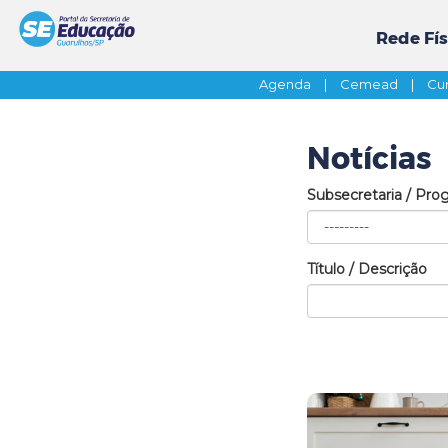
Rede Fís
Agenda
|
Cemead
|
Cur
Notícias
Subsecretaria / Pro
Título / Descrição