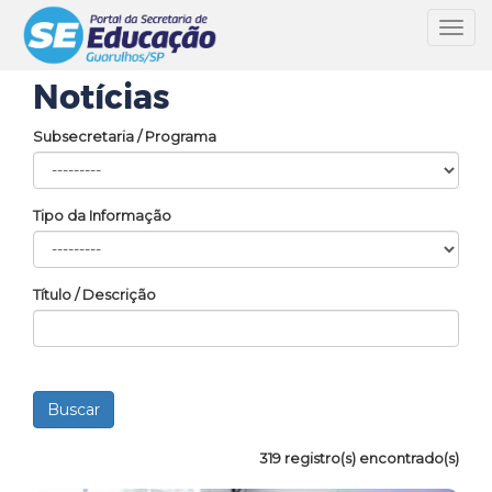
Toggl
navig
Notícias
Subsecretaria / Programa
Tipo da Informação
Título / Descrição
319 registro(s) encontrado(s)