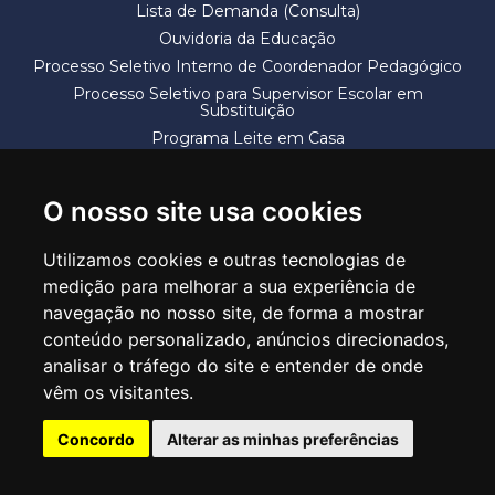
Lista de Demanda (Consulta)
Ouvidoria da Educação
Processo Seletivo Interno de Coordenador Pedagógico
Processo Seletivo para Supervisor Escolar em
Substituição
Programa Leite em Casa
Solicitação de Vaga
Termos e Condições
O nosso site usa cookies
Utilizamos cookies e outras tecnologias de
medição para melhorar a sua experiência de
navegação no nosso site, de forma a mostrar
conteúdo personalizado, anúncios direcionados,
SECRETARIA DE EDUCAÇÃO
analisar o tráfego do site e entender de onde
Rua Claudino Barbosa, 313 - Macedo - Guarulhos/SP CEP 07113-040
vêm os visitantes.
Central de Atendimento: *55 11 2475-7300
Concordo
Alterar as minhas preferências
PT