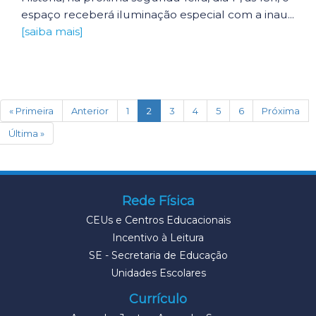
espaço receberá iluminação especial com a inau...
[saiba mais]
(current)
« Primeira
Anterior
1
2
3
4
5
6
Próxima
Última »
Rede Física
CEUs e Centros Educacionais
Incentivo à Leitura
SE - Secretaria de Educação
Unidades Escolares
Currículo