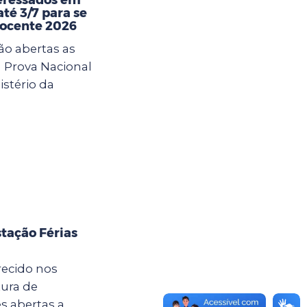
té 3/7 para se
Docente 2026
ão abertas as
a Prova Nacional
istério da
tação Férias
recido nos
tura de
s abertas a