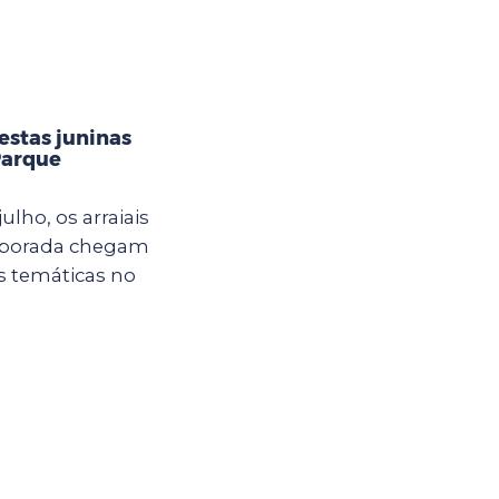
estas juninas
Parque
ulho, os arraiais
mporada chegam
s temáticas no