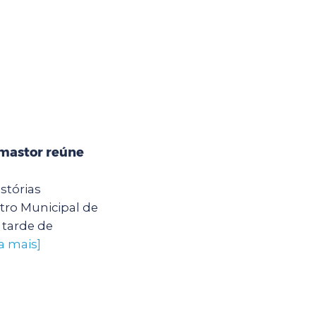
mastor reúne
stórias
ro Municipal de
tarde de
a mais]