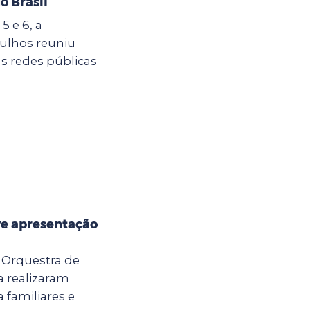
o Brasil
5 e 6, a
ulhos reuniu
s redes públicas
e apresentação
a Orquestra de
 realizaram
 familiares e