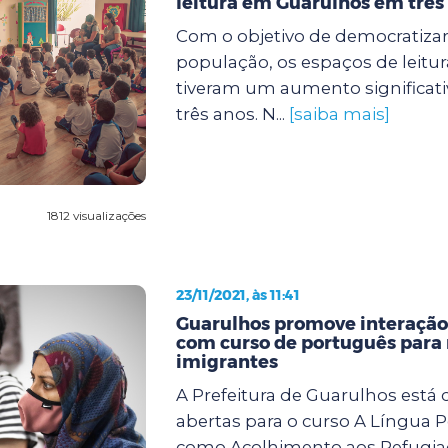
leitura em Guarulhos em três
Com o objetivo de democratizar
população, os espaços de leitu
tiveram um aumento significati
três anos. N...
[saiba mais]
1812 visualizações
23/11/2021, às 11:41
Guarulhos promove interação
com curso de português para 
imigrantes
A Prefeitura de Guarulhos está
abertas para o curso A Língua 
como Acolhimento aos Refugiad