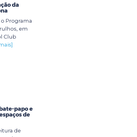
ação da
ona
6) o Programa
arulhos, em
l Club
mais]
bate-papo e
 espaços de
itura de