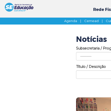
Rede Fís
Agenda
|
Cemead
|
Cur
Notícias
Subsecretaria / Pro
Título / Descrição