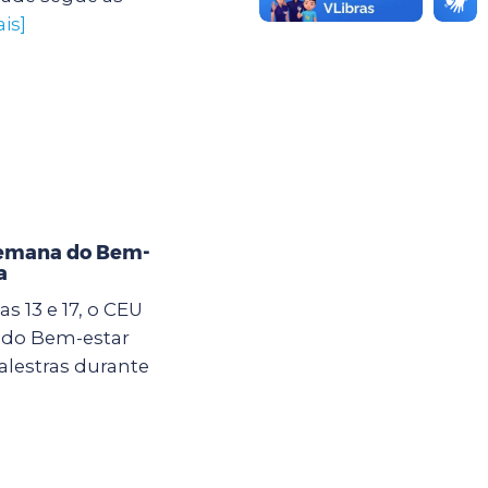
is]
Semana do Bem-
a
s 13 e 17, o CEU
 do Bem-estar
alestras durante