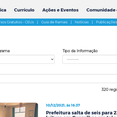
ica
Currículo
Ações e Eventos
Comunidade 
sos Gratuitos - CEUs
|
Guia de Ramais
|
Notícias
|
Publicaçõe
grama
Tipo da Informação
320 regi
10/12/2021, às 16:37
Prefeitura salta de seis para 