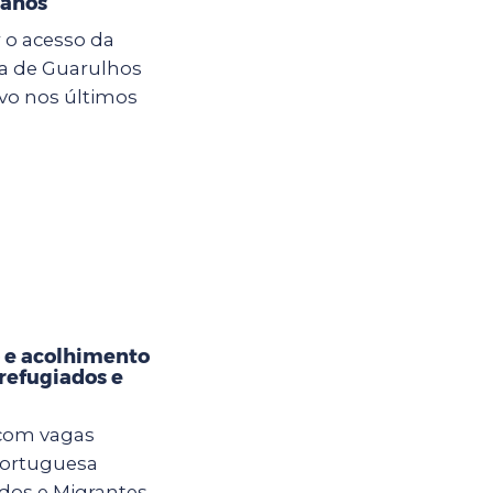
 anos
 o acesso da
ra de Guarulhos
vo nos últimos
 e acolhimento
refugiados e
 com vagas
Portuguesa
os e Migrantes.