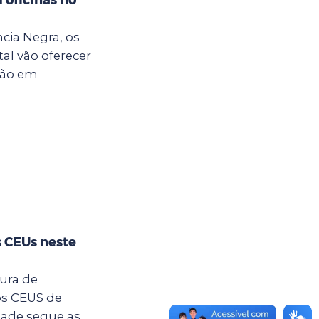
cia Negra, os
al vão oferecer
ção em
s CEUs neste
tura de
os CEUS de
dade segue as