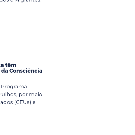
]
za têm
 da Consciência
o Programa
rulhos, por meio
cados (CEUs) e