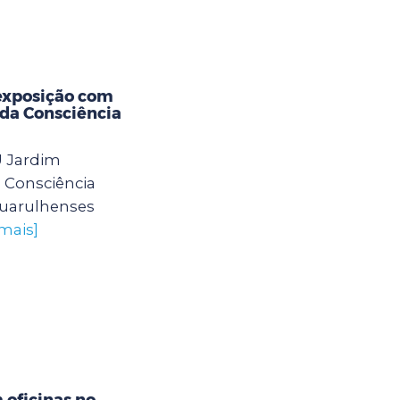
exposição com
 da Consciência
U Jardim
 Consciência
guarulhenses
 mais]
oficinas no