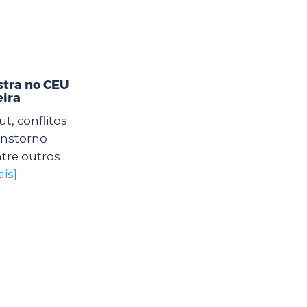
stra no CEU
eira
, conflitos
ranstorno
tre outros
is]