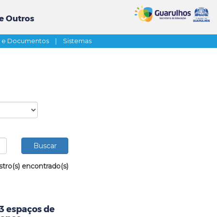
e Outros
s e Documentos
|
Sistemas
stro(s) encontrado(s)
23 espaços de