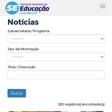
Toggl
navig
Notícias
Subsecretaria / Programa
Tipo da Informação
Título / Descrição
320 registro(s) encontrado(s)