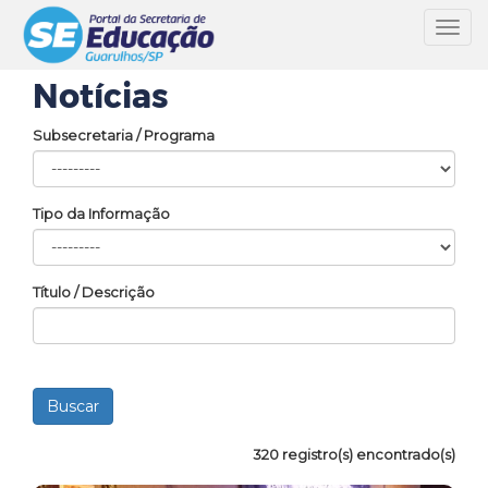
Toggl
navig
Notícias
Subsecretaria / Programa
Tipo da Informação
Título / Descrição
320 registro(s) encontrado(s)