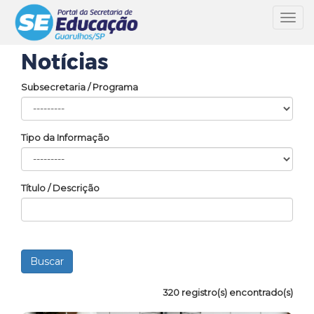
Toggl
navig
Notícias
Subsecretaria / Programa
Tipo da Informação
Título / Descrição
320 registro(s) encontrado(s)