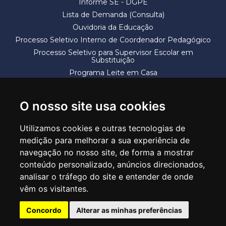
Informe SE - DGPE
Lista de Demanda (Consulta)
Ouvidoria da Educação
Processo Seletivo Interno de Coordenador Pedagógico
Processo Seletivo para Supervisor Escolar em
Substituição
Programa Leite em Casa
Solicitação de Vaga
Termos e Condições
O nosso site usa cookies
Utilizamos cookies e outras tecnologias de
medição para melhorar a sua experiência de
navegação no nosso site, de forma a mostrar
conteúdo personalizado, anúncios direcionados,
SECRETARIA DE EDUCAÇÃO
analisar o tráfego do site e entender de onde
Rua Claudino Barbosa, 313 - Macedo - Guarulhos/SP CEP 07113-040
vêm os visitantes.
Central de Atendimento: *55 11 2475-7300
Concordo
Alterar as minhas preferências
PT