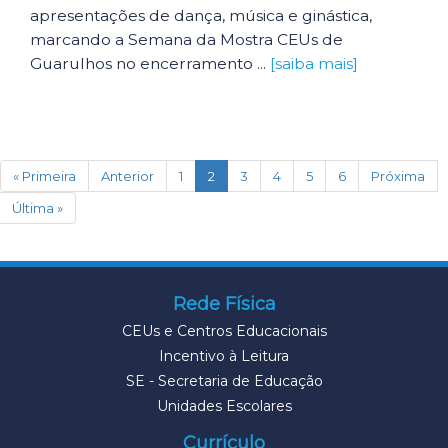
apresentações de dança, música e ginástica,
marcando a Semana da Mostra CEUs de
Guarulhos no encerramento ...
[saiba mais]
(current)
« Primeira
Anterior
1
2
3
4
5
6
Próxima
Última »
Rede Física
CEUs e Centros Educacionais
Incentivo à Leitura
SE - Secretaria de Educação
Unidades Escolares
Currículo