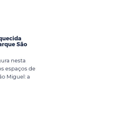
aquecida
Parque São
gura nesta
vos espaços de
ão Miguel: a