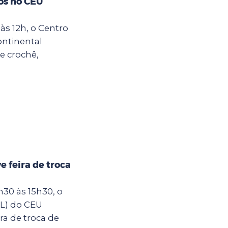
os no CEU
às 12h, o Centro
ontinental
e crochê,
 feira de troca
30 às 15h30, o
IL) do CEU
ra de troca de