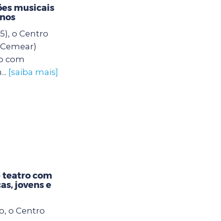
es musicais
unos
5), o Centro
 (Cemear)
o com
..
[saiba mais]
 teatro com
as, jovens e
o, o Centro