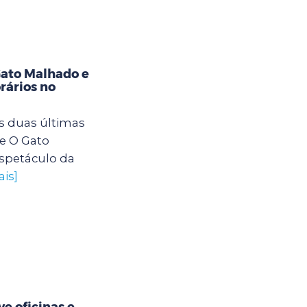
Gato Malhado e
rários no
s duas últimas
e O Gato
spetáculo da
ais]
e oficinas e