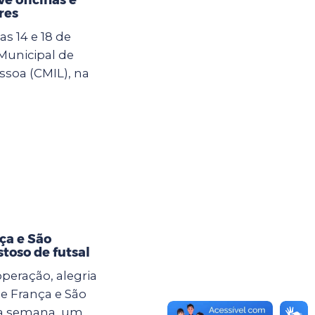
res
s 14 e 18 de
 Municipal de
ssoa (CMIL), na
ça e São
toso de futsal
eração, alegria
e França e São
ma semana, um