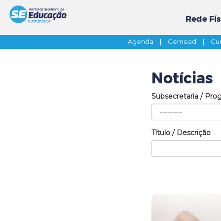
Rede Fís
Agenda
|
Cemead
|
Cur
Notícias
Subsecretaria / Pro
Título / Descrição