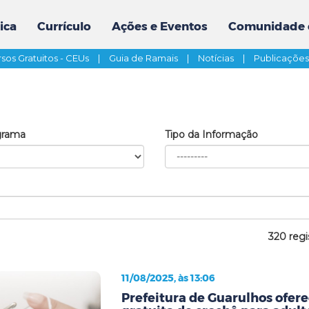
ica
Currículo
Ações e Eventos
Comunidade 
sos Gratuitos - CEUs
|
Guia de Ramais
|
Notícias
|
Publicaçõe
grama
Tipo da Informação
320 regi
11/08/2025, às 13:06
Prefeitura de Guarulhos ofere