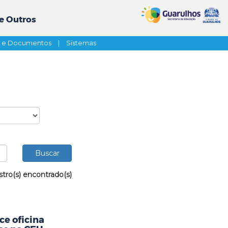
e Outros
s e Documentos
|
Sistemas
stro(s) encontrado(s)
ce oficina