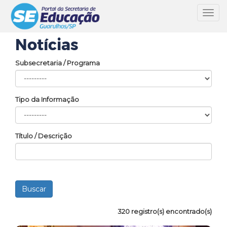
Toggl
navig
Notícias
Subsecretaria / Programa
Tipo da Informação
Título / Descrição
320 registro(s) encontrado(s)