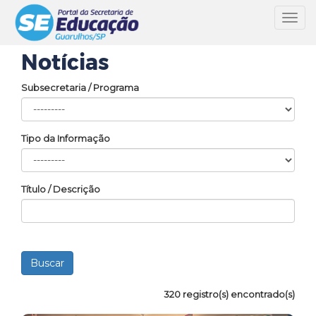
Toggl
navig
Notícias
Subsecretaria / Programa
Tipo da Informação
Título / Descrição
320 registro(s) encontrado(s)