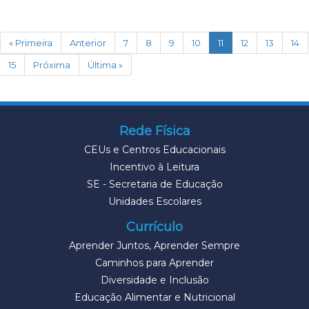
(current)
« Primeira
Anterior
7
8
9
10
11
12
13
14
15
Próxima
Última »
Rede Física
CEUs e Centros Educacionais
Incentivo à Leitura
SE - Secretaria de Educação
Unidades Escolares
Currículo
Aprender Juntos, Aprender Sempre
Caminhos para Aprender
Diversidade e Inclusão
Educação Alimentar e Nutricional