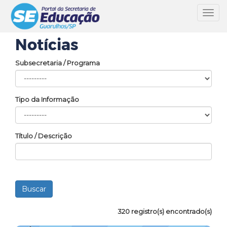
Toggl
navig
Notícias
Subsecretaria / Programa
Tipo da Informação
Título / Descrição
320 registro(s) encontrado(s)