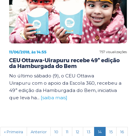
11/06/2018, às 14:55
757 visualizações
CEU Ottawa-Uirapuru recebe 49ª edição
da Hamburgada do Bem
No último sábado (9), o CEU Ottawa
Uirapuru com o apoio da Escola 360, recebeu a
49ª edição da Hamburgada do Bem, iniciativa
que leva ha...
[saiba mais]
(current)
« Primeira
Anterior
10
11
12
13
14
15
16