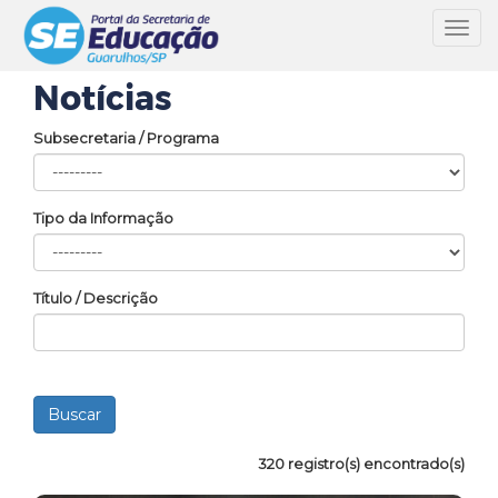
Toggl
navig
Notícias
Subsecretaria / Programa
Tipo da Informação
Título / Descrição
320 registro(s) encontrado(s)