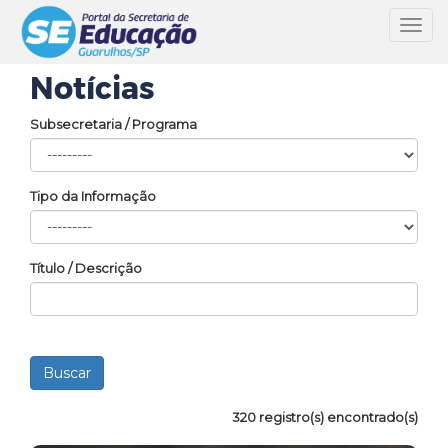
Toggl
navig
Notícias
Subsecretaria / Programa
Tipo da Informação
Título / Descrição
320 registro(s) encontrado(s)