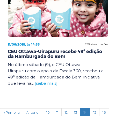
11/06/2018, às 14:55
758 visualizações
CEU Ottawa-Uirapuru recebe 49ª edição
da Hamburgada do Bem
No último sábado (9), o CEU Ottawa
Uirapuru com o apoio da Escola 360, recebeu a
49ª edição da Hamburgada do Bem, iniciativa
que leva ha...
[saiba mais]
(current)
« Primeira
Anterior
10
11
12
13
14
15
16