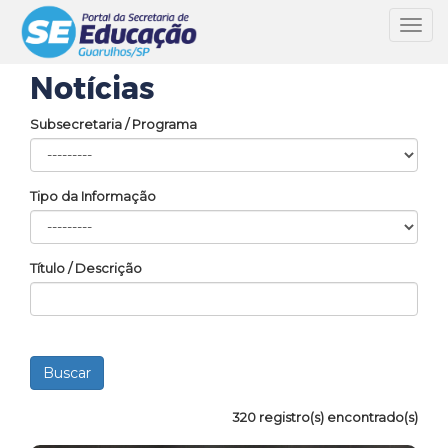
Toggl
navig
Notícias
Subsecretaria / Programa
Tipo da Informação
Título / Descrição
320 registro(s) encontrado(s)