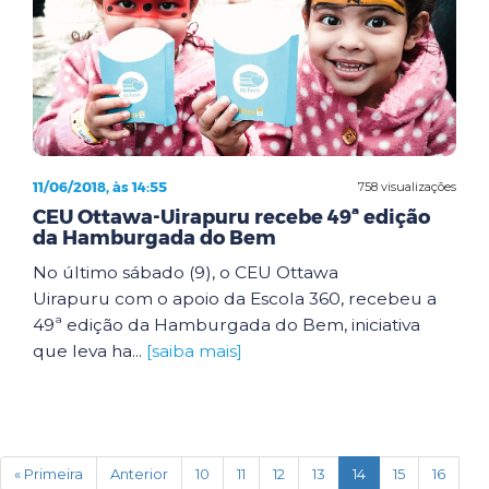
11/06/2018, às 14:55
758 visualizações
CEU Ottawa-Uirapuru recebe 49ª edição
da Hamburgada do Bem
No último sábado (9), o CEU Ottawa
Uirapuru com o apoio da Escola 360, recebeu a
49ª edição da Hamburgada do Bem, iniciativa
que leva ha...
[saiba mais]
(current)
« Primeira
Anterior
10
11
12
13
14
15
16