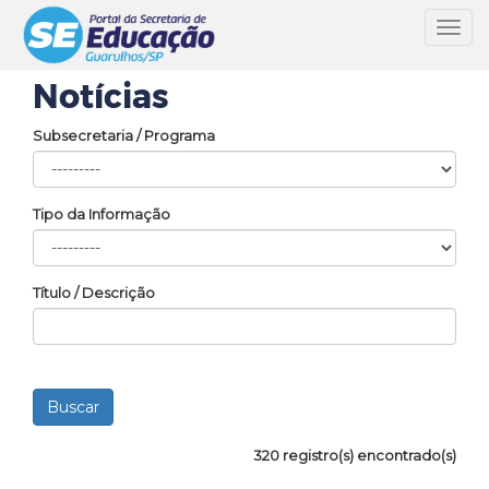
Toggl
navig
Notícias
Subsecretaria / Programa
Tipo da Informação
Título / Descrição
320 registro(s) encontrado(s)