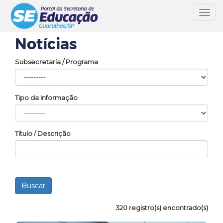
Toggl
navig
Notícias
Subsecretaria / Programa
Tipo da Informação
Título / Descrição
320 registro(s) encontrado(s)