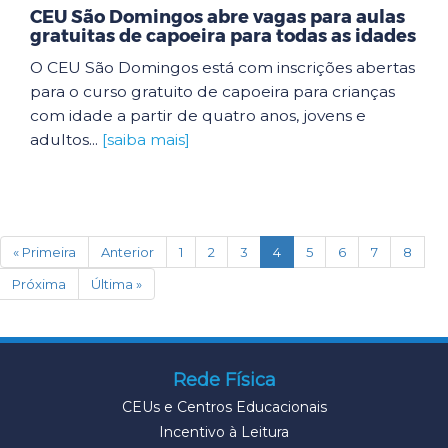
CEU São Domingos abre vagas para aulas
gratuitas de capoeira para todas as idades
O CEU São Domingos está com inscrições abertas
para o curso gratuito de capoeira para crianças
com idade a partir de quatro anos, jovens e
adultos...
[saiba mais]
(current)
« Primeira
Anterior
1
2
3
4
5
6
7
8
Próxima
Última »
Rede Física
CEUs e Centros Educacionais
Incentivo à Leitura