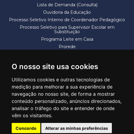
Lista de Demanda (Consulta)
Ouvidoria da Educação
Processo Seletivo Interno de Coordenador Pedagógico
Processo Seletivo para Supervisor Escolar em
Substituição
Programa Leite em Casa
Prorede
Solicitação de Vaga
Termos e Condições
O nosso site usa cookies
Utilizamos cookies e outras tecnologias de
medição para melhorar a sua experiência de
navegação no nosso site, de forma a mostrar
conteúdo personalizado, anúncios direcionados,
SECRETARIA DE EDUCAÇÃO
analisar o tráfego do site e entender de onde
Rua Claudino Barbosa, 313 - Macedo - Guarulhos/SP CEP 07113-040
vêm os visitantes.
Central de Atendimento: *55 11 2475-7300
Concordo
Alterar as minhas preferências