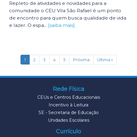
Repleto de atividades e novidades para a
comunidade o CEU Vila São Rafael é um ponto
de encontro para quem busca qualidade de vida
e lazer. O espa...
[saiba mais]
(current)
1
2
3
4
5
Próxima
Última »
Rede Física
CEUs e Centros Educacionais
Incentivo à Leitura
SE - Secretaria de Educação
Unidades Escolares
Currículo