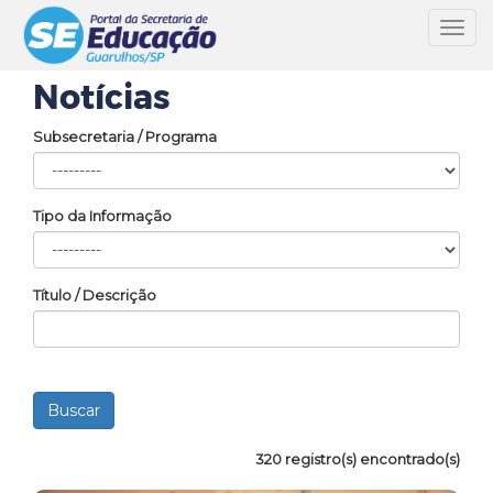
Toggl
navig
Notícias
Subsecretaria / Programa
Tipo da Informação
Título / Descrição
320 registro(s) encontrado(s)