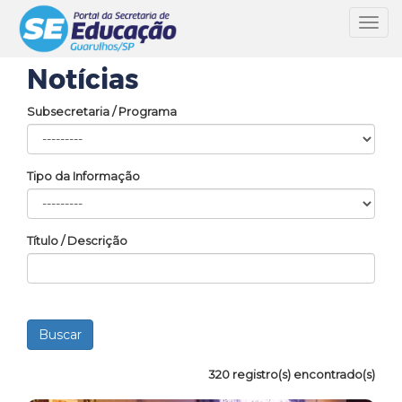
Toggl
navig
Notícias
Subsecretaria / Programa
Tipo da Informação
Título / Descrição
320 registro(s) encontrado(s)