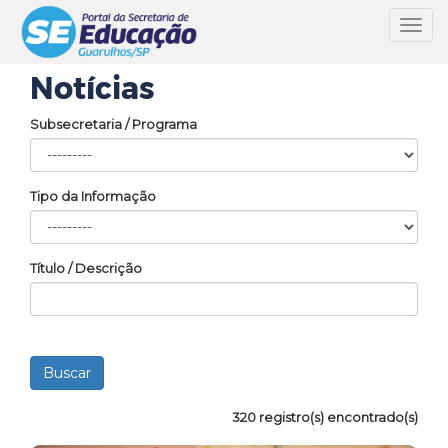
Toggl
navig
Notícias
Subsecretaria / Programa
Tipo da Informação
Título / Descrição
320 registro(s) encontrado(s)