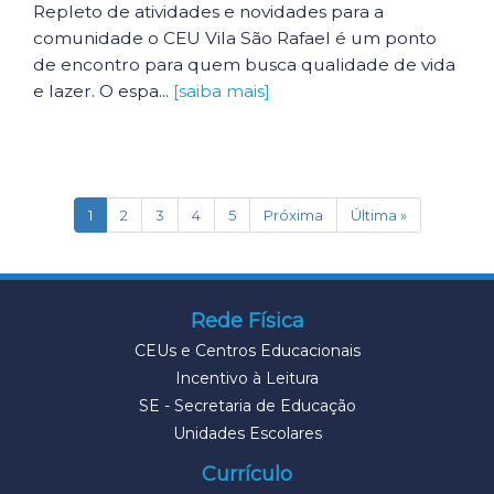
Repleto de atividades e novidades para a
comunidade o CEU Vila São Rafael é um ponto
de encontro para quem busca qualidade de vida
e lazer. O espa...
[saiba mais]
(current)
1
2
3
4
5
Próxima
Última »
Rede Física
CEUs e Centros Educacionais
Incentivo à Leitura
SE - Secretaria de Educação
Unidades Escolares
Currículo