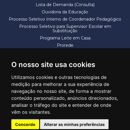
Lista de Demanda (Consulta)
Ouvidoria da Educação
Processo Seletivo Interno de Coordenador Pedagógico
Processo Seletivo para Supervisor Escolar em
Substituição
Programa Leite em Casa
Prorede
Solicitação de Vaga
Termos e Condições
O nosso site usa cookies
Utilizamos cookies e outras tecnologias de
medição para melhorar a sua experiência de
navegação no nosso site, de forma a mostrar
conteúdo personalizado, anúncios direcionados,
SECRETARIA DE EDUCAÇÃO
analisar o tráfego do site e entender de onde
Rua Claudino Barbosa, 313 - Macedo - Guarulhos/SP CEP 07113-040
vêm os visitantes.
Central de Atendimento: *55 11 2475-7300
Concordo
Alterar as minhas preferências