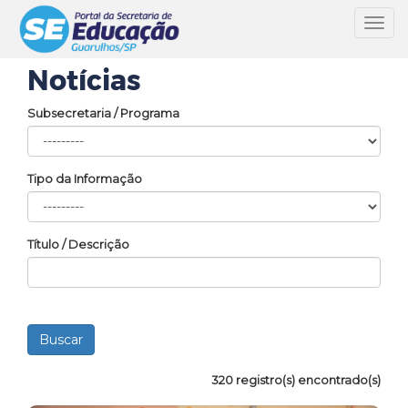
Toggl
navig
Notícias
Subsecretaria / Programa
Tipo da Informação
Título / Descrição
320 registro(s) encontrado(s)