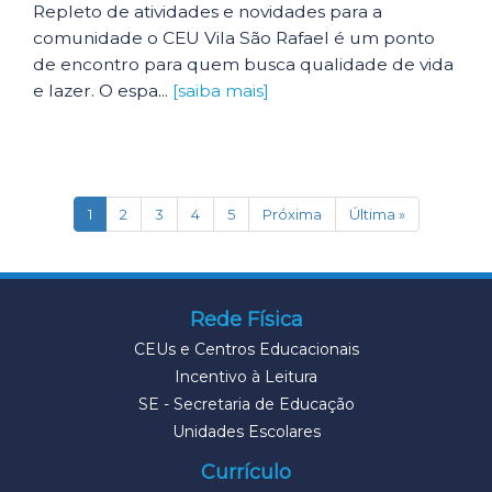
Repleto de atividades e novidades para a
comunidade o CEU Vila São Rafael é um ponto
de encontro para quem busca qualidade de vida
e lazer. O espa...
[saiba mais]
(current)
1
2
3
4
5
Próxima
Última »
Rede Física
CEUs e Centros Educacionais
Incentivo à Leitura
SE - Secretaria de Educação
Unidades Escolares
Currículo