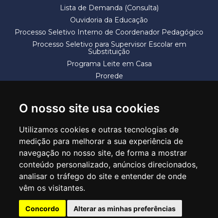
Lista de Demanda (Consulta)
Ouvidoria da Educação
Processo Seletivo Interno de Coordenador Pedagógico
Processo Seletivo para Supervisor Escolar em
Substituição
Programa Leite em Casa
Prorede
Solicitação de Vaga
Termos e Condições
O nosso site usa cookies
Utilizamos cookies e outras tecnologias de
medição para melhorar a sua experiência de
navegação no nosso site, de forma a mostrar
conteúdo personalizado, anúncios direcionados,
SECRETARIA DE EDUCAÇÃO
analisar o tráfego do site e entender de onde
Rua Claudino Barbosa, 313 - Macedo - Guarulhos/SP CEP 07113-040
vêm os visitantes.
Central de Atendimento: *55 11 2475-7300
Concordo
Alterar as minhas preferências