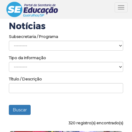
Toggl
navig
Notícias
Subsecretaria / Programa
Tipo da Informação
Título / Descrição
320 registro(s) encontrado(s)