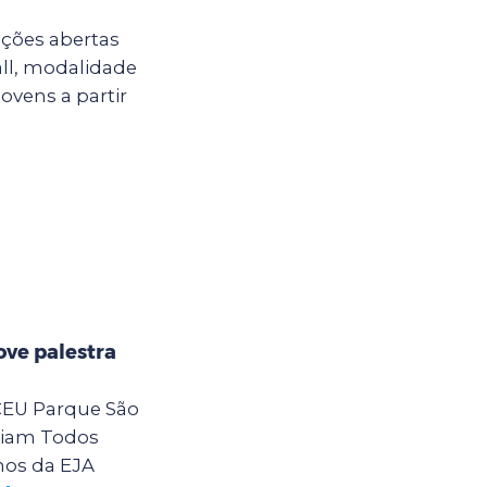
ições abertas
all, modalidade
jovens a partir
ve palestra
 CEU Parque São
eiam Todos
nos da EJA