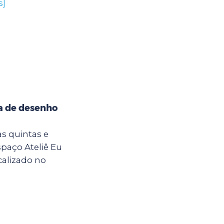
s]
na de desenho
 as quintas e
Espaço Ateliê Eu
calizado no