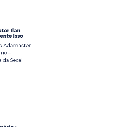
tor Ilan
ente Isso
 do Adamastor
rio –
a da Secel
rário -