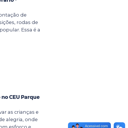
ontação de
sições, rodas de
popular. Essa é a
o no CEU Parque
ar as crianças e
e alegria, onde
com esforço e