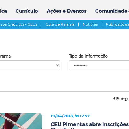
ica
Currículo
Ações e Eventos
Comunidade 
sos Gratuitos - CEUs
|
Guia de Ramais
|
Notícias
|
Publicaçõe
grama
Tipo da Informação
319 regi
19/04/2018, às 12:57
CEU Pimentas abre inscrições