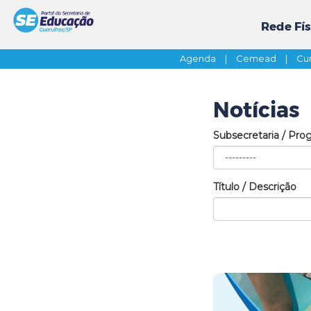
Rede Fís
Agenda
|
Cemead
|
Cur
Notícias
Subsecretaria / Pro
Título / Descrição