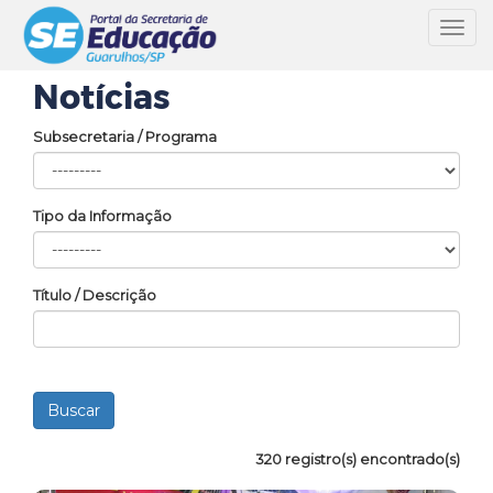
Toggl
navig
Notícias
Subsecretaria / Programa
Tipo da Informação
Título / Descrição
320 registro(s) encontrado(s)