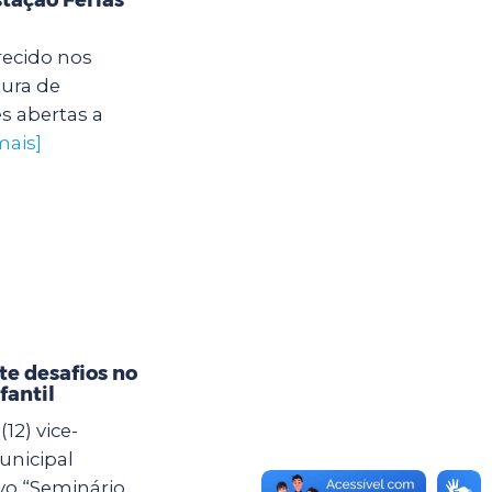
recido nos
tura de
s abertas a
mais]
e desafios no
fantil
12) vice-
unicipal
vo “Seminário