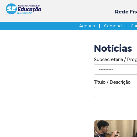
Rede Fís
Agenda
|
Cemead
|
Cur
Notícias
Subsecretaria / Pro
Título / Descrição