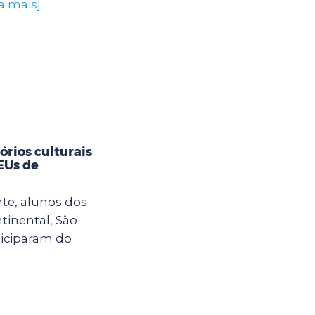
a mais]
rios culturais
CEUs de
rte, alunos dos
tinental, São
ticiparam do