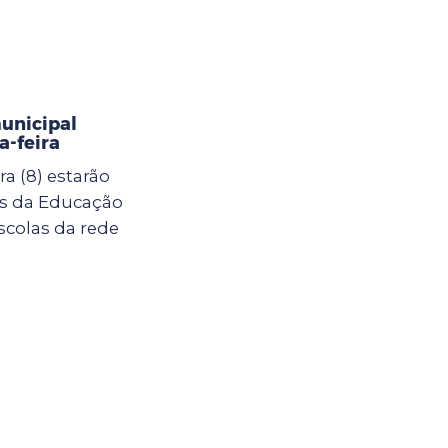
municipal
-feira
a (8) estarão
as da Educação
scolas da rede