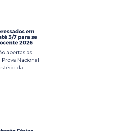
eressados em
té 3/7 para se
Docente 2026
ão abertas as
a Prova Nacional
istério da
tação Férias