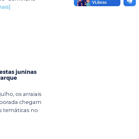
ais]
estas juninas
Parque
ulho, os arraiais
mporada chegam
s temáticas no