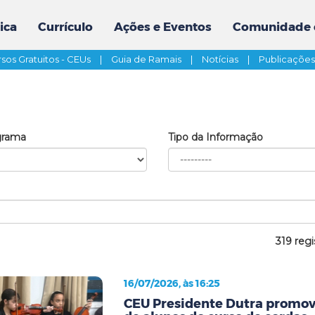
ica
Currículo
Ações e Eventos
Comunidade 
sos Gratuitos - CEUs
|
Guia de Ramais
|
Notícias
|
Publicaçõe
grama
Tipo da Informação
319 regi
16/07/2026, às 16:25
CEU Presidente Dutra promov