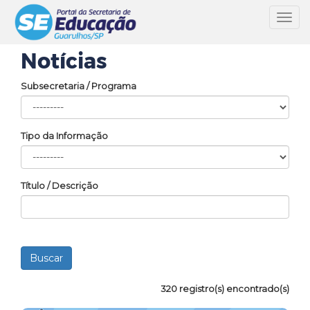
Toggl
navig
Notícias
Subsecretaria / Programa
Tipo da Informação
Título / Descrição
320 registro(s) encontrado(s)