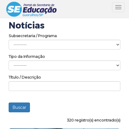
Toggl
navig
Notícias
Subsecretaria / Programa
Tipo da Informação
Título / Descrição
320 registro(s) encontrado(s)