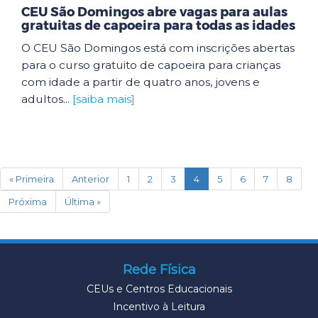
CEU São Domingos abre vagas para aulas
gratuitas de capoeira para todas as idades
O CEU São Domingos está com inscrições abertas
para o curso gratuito de capoeira para crianças
com idade a partir de quatro anos, jovens e
adultos...
[saiba mais]
(current)
« Primeira
Anterior
1
2
3
4
5
6
7
8
Próxima
Última »
Rede Física
CEUs e Centros Educacionais
Incentivo à Leitura