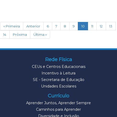
(current)
« Primeira
Anterior
6
7
8
9
10
11
12
13
14
Próxima
Última »
Rede Física
CEUs e Centros Educacionais
Incentivo à Leitura
SE - Secretaria de Educação
Unidades Escolares
Currículo
Aprender Juntos, Aprender Sempre
Caminhos para Aprender
Diversidade e Inclusão