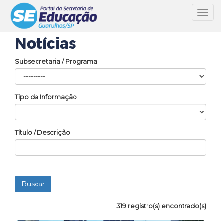
Toggl
navig
Notícias
Subsecretaria / Programa
Tipo da Informação
Título / Descrição
319 registro(s) encontrado(s)