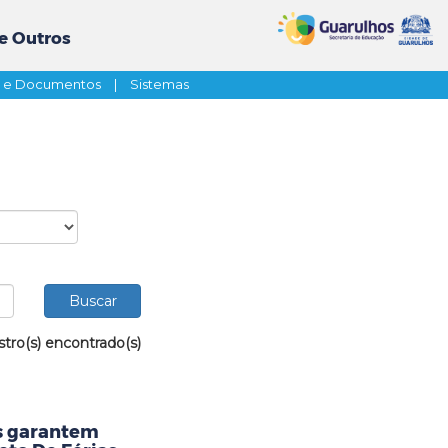
e Outros
s e Documentos
|
Sistemas
stro(s) encontrado(s)
as garantem