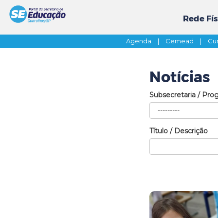
Rede Fís
Agenda
|
Cemead
|
Cur
Notícias
Subsecretaria / Pro
Título / Descrição