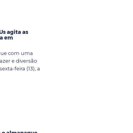
s agita as
na em
egue com uma
azer e diversão
xta-feira (13), a
a o almanaque