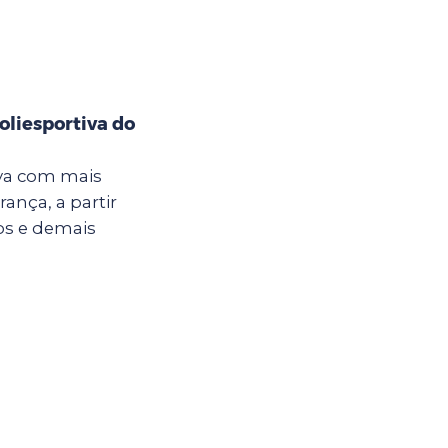
oliesportiva do
iva com mais
ança, a partir
nos e demais