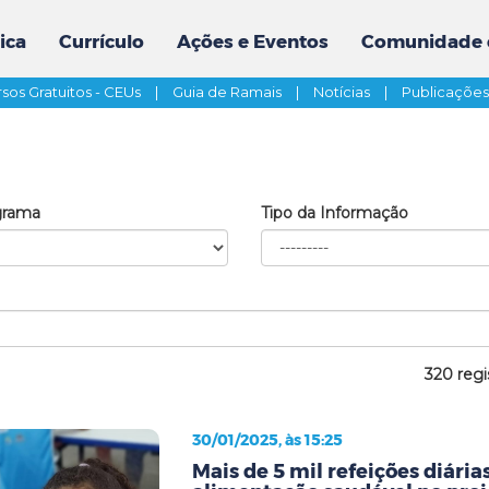
ica
Currículo
Ações e Eventos
Comunidade 
sos Gratuitos - CEUs
|
Guia de Ramais
|
Notícias
|
Publicaçõe
grama
Tipo da Informação
320 regi
30/01/2025, às 15:25
Mais de 5 mil refeições diári