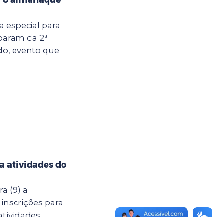
ia especial para
iparam da 2ª
do, evento que
ra atividades do
a (9) a
 inscrições para
atividades