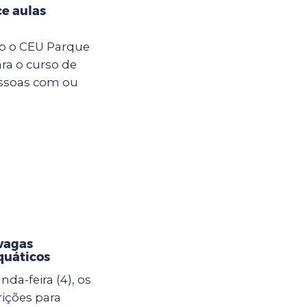
e aulas
ro o CEU Parque
ara o curso de
essoas com ou
vagas
quáticos
da-feira (4), os
rições para