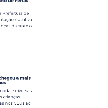
eto De Férias
a Prefeitura de
tação nutritiva
anças durante o
 chegou a mais
hos
mada e diversas
s crianças
ias nos CEUs ao