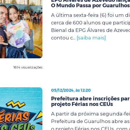
O Mundo Passa por Guarulhos
A última sexta-feira (6) foi um d
cerca de 600 alunos que partic
Bienal da EPG Álvares de Azeve
contou c...
[saiba mais]
1814 visualizações
05/12/2024, às 12:20
Prefeitura abre inscrições pa
projeto Férias nos CEUs
A partir da próxima segunda-feir
Prefeitura de Guarulhos abre as
o projeto Férias nos CEUs, com 