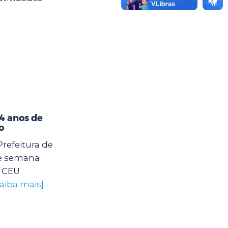
4 anos de
o
Prefeitura de
e semana
o CEU
saiba mais]