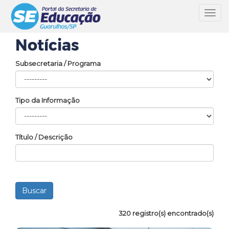
Toggl
navig
Notícias
Subsecretaria / Programa
Tipo da Informação
Título / Descrição
320 registro(s) encontrado(s)