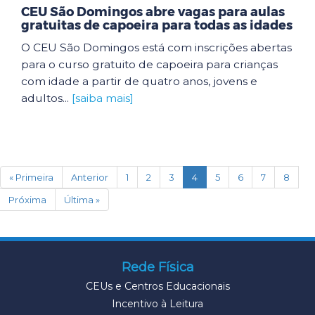
CEU São Domingos abre vagas para aulas
gratuitas de capoeira para todas as idades
O CEU São Domingos está com inscrições abertas
para o curso gratuito de capoeira para crianças
com idade a partir de quatro anos, jovens e
adultos...
[saiba mais]
(current)
« Primeira
Anterior
1
2
3
4
5
6
7
8
Próxima
Última »
Rede Física
CEUs e Centros Educacionais
Incentivo à Leitura