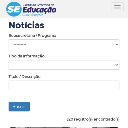
Toggl
navig
Notícias
Subsecretaria / Programa
Tipo da Informação
Título / Descrição
320 registro(s) encontrado(s)