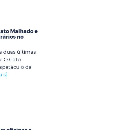
Gato Malhado e
rários no
s duas últimas
e O Gato
spetáculo da
ais]
e oficinas e