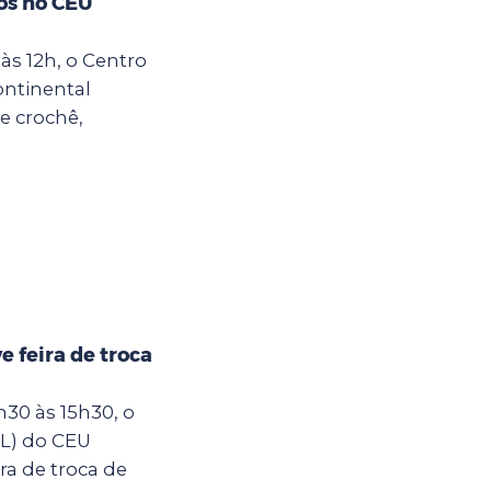
os no CEU
às 12h, o Centro
ontinental
e crochê,
 feira de troca
30 às 15h30, o
IL) do CEU
ra de troca de