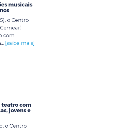
es musicais
unos
5), o Centro
 (Cemear)
o com
..
[saiba mais]
 teatro com
as, jovens e
o, o Centro