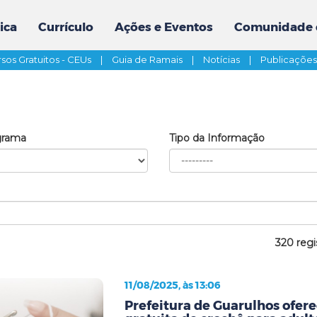
ica
Currículo
Ações e Eventos
Comunidade 
sos Gratuitos - CEUs
|
Guia de Ramais
|
Notícias
|
Publicaçõe
grama
Tipo da Informação
320 regi
11/08/2025, às 13:06
Prefeitura de Guarulhos ofere