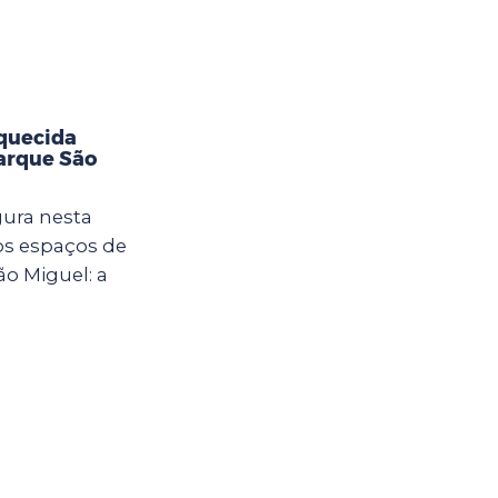
aquecida
Parque São
gura nesta
vos espaços de
ão Miguel: a