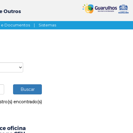
e Outros
s e Documentos
|
Sistemas
stro(s) encontrado(s)
ce oficina