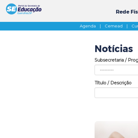
Rede Fís
Agenda
|
Cemead
|
Cur
Notícias
Subsecretaria / Pro
Título / Descrição