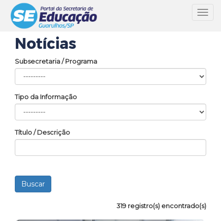
Toggl
navig
Notícias
Subsecretaria / Programa
Tipo da Informação
Título / Descrição
319 registro(s) encontrado(s)