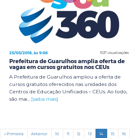
25/05/2018, às 9:08
1537 visualizações
Prefeitura de Guarulhos amplia oferta de
vagas em cursos gratuitos nos CEUs
A Prefeitura de Guarulhos ampliou a oferta de
cursos gratuitos oferecidos nas unidades dos
Centros de Educação Unificados – CEUs. Ao todo,
são mai...
[saiba mais]
(current)
« Primeira
Anterior
10
11
12
13
14
15
16