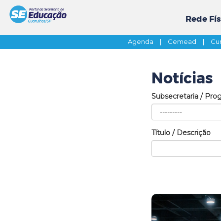
Rede Fís
Agenda
|
Cemead
|
Cur
Notícias
Subsecretaria / Pro
Título / Descrição