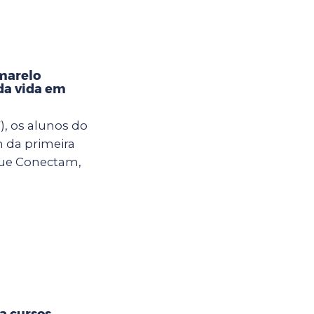
marelo
da vida em
), os alunos do
m da primeira
ue Conectam,
ra cursos