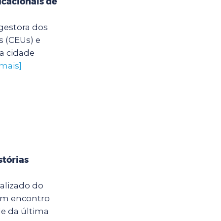
cacionais de
 gestora dos
s (CEUs) e
a cidade
 mais]
stórias
calizado do
um encontro
e da última