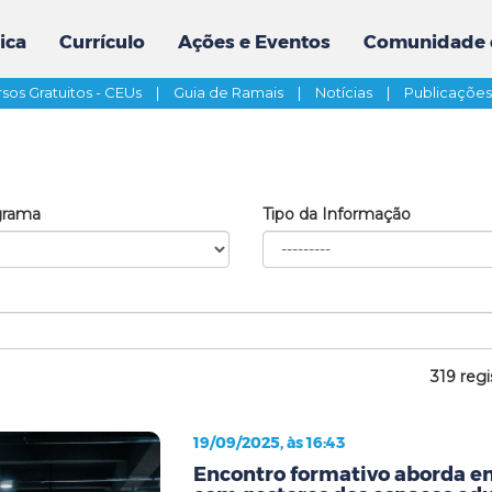
ica
Currículo
Ações e Eventos
Comunidade 
sos Gratuitos - CEUs
|
Guia de Ramais
|
Notícias
|
Publicaçõe
grama
Tipo da Informação
319 regi
19/09/2025, às 16:43
Encontro formativo aborda en