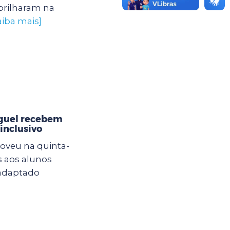
brilharam na
aiba mais]
iguel recebem
inclusivo
oveu na quinta-
s aos alunos
 adaptado