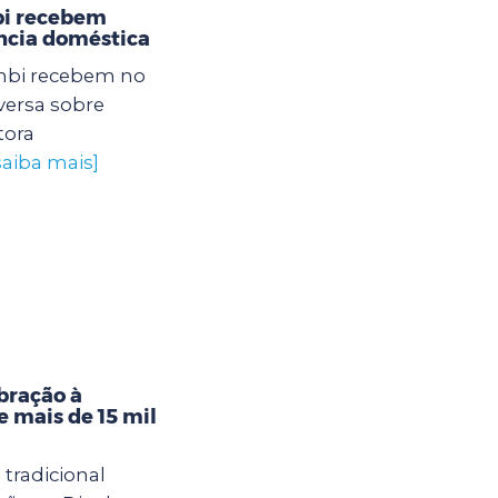
bi recebem
ência doméstica
mbi recebem no
ersa sobre
tora
saiba mais]
ebração à
 mais de 15 mil
tradicional