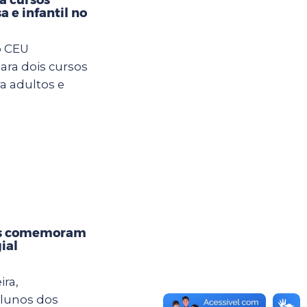
a e infantil no
o CEU
ara dois cursos
ra adultos e
os comemoram
ial
ira,
alunos dos