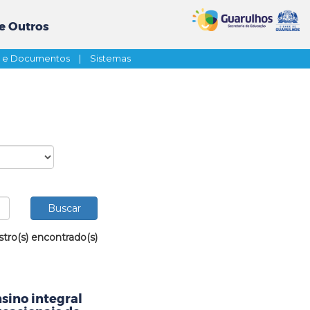
e Outros
s e Documentos
|
Sistemas
stro(s) encontrado(s)
sino integral