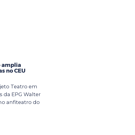
 amplia
ças no CEU
jeto Teatro em
s da EPG Walter
 no anfiteatro do