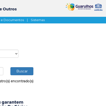
e Outros
s e Documentos
|
Sistemas
stro(s) encontrado(s)
as garantem