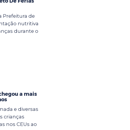
eto De Férias
a Prefeitura de
tação nutritiva
anças durante o
 chegou a mais
hos
mada e diversas
s crianças
ias nos CEUs ao