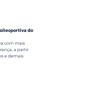
oliesportiva do
iva com mais
ança, a partir
nos e demais