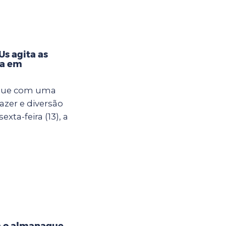
s agita as
na em
egue com uma
azer e diversão
xta-feira (13), a
a o almanaque