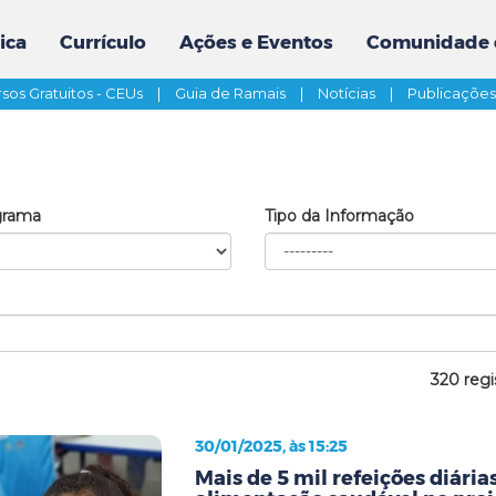
ica
Currículo
Ações e Eventos
Comunidade 
sos Gratuitos - CEUs
|
Guia de Ramais
|
Notícias
|
Publicaçõe
grama
Tipo da Informação
320 regi
30/01/2025, às 15:25
Mais de 5 mil refeições diári