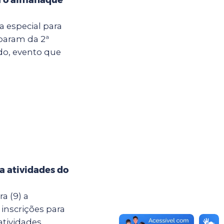
ia especial para
iparam da 2ª
do, evento que
ra atividades do
a (9) a
 inscrições para
atividades