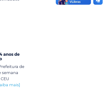
4 anos de
o
Prefeitura de
e semana
o CEU
saiba mais]