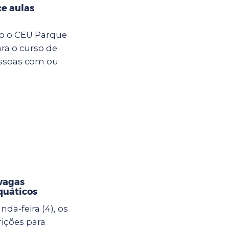
e aulas
ro o CEU Parque
ara o curso de
essoas com ou
vagas
quáticos
da-feira (4), os
rições para