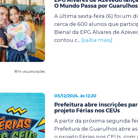
O Mundo Passa por Guarulhos
A última sexta-feira (6) foi um d
cerca de 600 alunos que partic
Bienal da EPG Álvares de Azeve
contou c...
[saiba mais]
1814 visualizações
05/12/2024, às 12:20
Prefeitura abre inscrições pa
projeto Férias nos CEUs
A partir da próxima segunda-feir
Prefeitura de Guarulhos abre as
o projeto Férias nos CEUs, com 