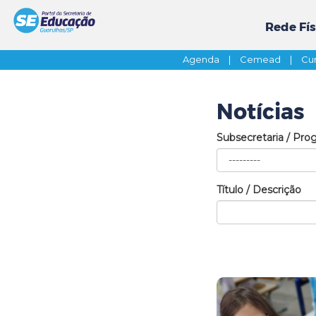
Rede Fís
Agenda
|
Cemead
|
Cur
Notícias
Subsecretaria / Pro
Título / Descrição