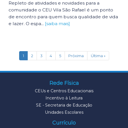
Repleto de atividades e novidades para a
comunidade o CEU Vila São Rafael é um ponto
de encontro para quem busca qualidade de vida
e lazer. O espa...
[saiba mais]
(current)
1
2
3
4
5
Próxima
Última »
Rede Física
CEUs e Centros Educacionais
Incentivo à Leitura
SE - Secretaria de Educação
Unidades Escolares
Currículo