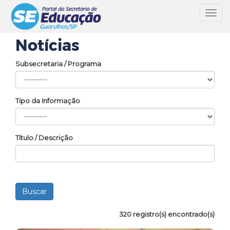
Toggl
navig
Notícias
Subsecretaria / Programa
Tipo da Informação
Título / Descrição
320 registro(s) encontrado(s)