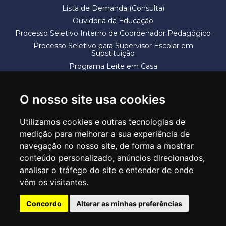
Lista de Demanda (Consulta)
Ouvidoria da Educação
Processo Seletivo Interno de Coordenador Pedagógico
Processo Seletivo para Supervisor Escolar em
Substituição
Programa Leite em Casa
Solicitação de Vaga
Termos e Condições
O nosso site usa cookies
Utilizamos cookies e outras tecnologias de
medição para melhorar a sua experiência de
navegação no nosso site, de forma a mostrar
conteúdo personalizado, anúncios direcionados,
SECRETARIA DE EDUCAÇÃO
analisar o tráfego do site e entender de onde
Rua Claudino Barbosa, 313 - Macedo - Guarulhos/SP CEP 07113-040
vêm os visitantes.
Central de Atendimento: *55 11 2475-7300
Concordo
Alterar as minhas preferências
PT