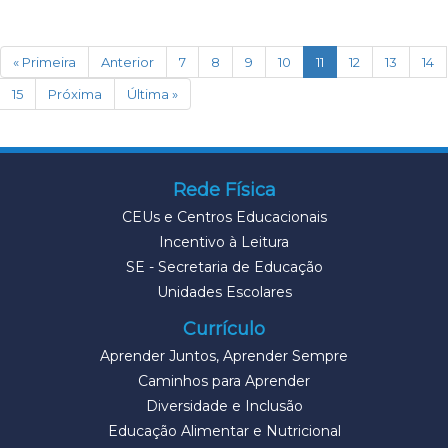
(current)
« Primeira
Anterior
7
8
9
10
11
12
13
14
15
Próxima
Última »
Rede Física
CEUs e Centros Educacionais
Incentivo à Leitura
SE - Secretaria de Educação
Unidades Escolares
Currículo
Aprender Juntos, Aprender Sempre
Caminhos para Aprender
Diversidade e Inclusão
Educação Alimentar e Nutricional