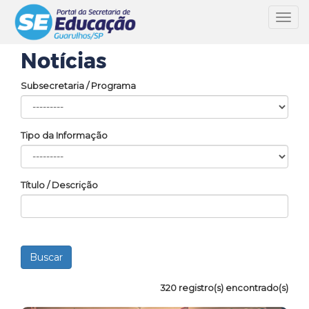
Toggl
navig
Notícias
Subsecretaria / Programa
Tipo da Informação
Título / Descrição
320 registro(s) encontrado(s)