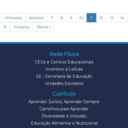
(current)
« Primeira
Anterior
7
8
9
10
11
12
13
14
15
Próxima
Última »
Rede Física
CEUs e Centros Educacionais
Incentivo à Leitura
SE - Secretaria de Educação
Unidades Escolares
Currículo
Aprender Juntos, Aprender Sempre
Caminhos para Aprender
Diversidade e Inclusão
Educação Alimentar e Nutricional