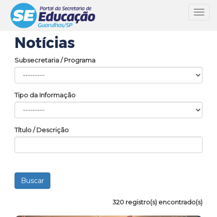
Toggl
navig
Notícias
Subsecretaria / Programa
Tipo da Informação
Título / Descrição
320 registro(s) encontrado(s)