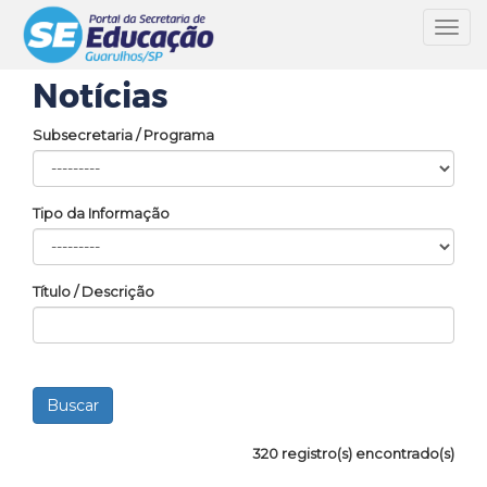
Toggl
navig
Notícias
Subsecretaria / Programa
Tipo da Informação
Título / Descrição
320 registro(s) encontrado(s)