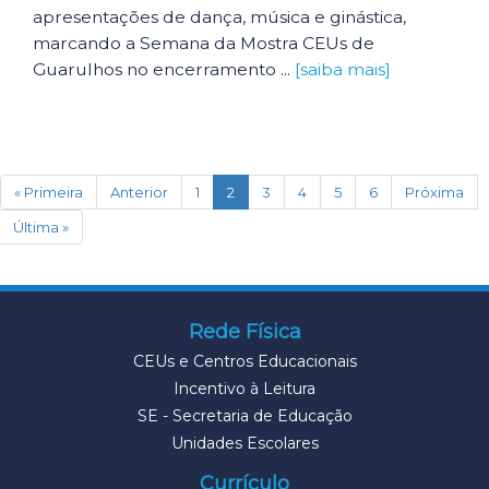
apresentações de dança, música e ginástica,
marcando a Semana da Mostra CEUs de
Guarulhos no encerramento ...
[saiba mais]
(current)
« Primeira
Anterior
1
2
3
4
5
6
Próxima
Última »
Rede Física
CEUs e Centros Educacionais
Incentivo à Leitura
SE - Secretaria de Educação
Unidades Escolares
Currículo