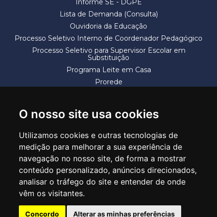
Informe SE - DGPE
Lista de Demanda (Consulta)
Ouvidoria da Educação
Processo Seletivo Interno de Coordenador Pedagógico
Processo Seletivo para Supervisor Escolar em
Substituição
Programa Leite em Casa
Prorede
Solicitação de Vaga
Termos e Condições
O nosso site usa cookies
Utilizamos cookies e outras tecnologias de
medição para melhorar a sua experiência de
navegação no nosso site, de forma a mostrar
conteúdo personalizado, anúncios direcionados,
SECRETARIA DE EDUCAÇÃO
analisar o tráfego do site e entender de onde
Rua Claudino Barbosa, 313 - Macedo - Guarulhos/SP CEP 07113-040
vêm os visitantes.
Central de Atendimento: *55 11 2475-7300
Concordo
Alterar as minhas preferências