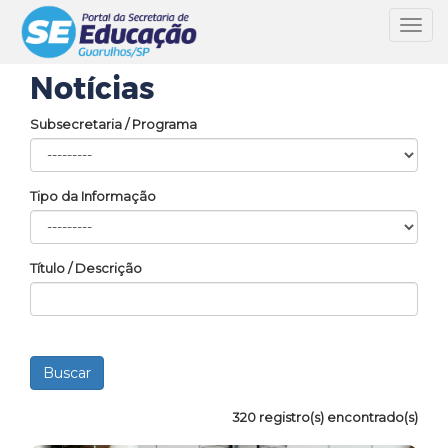
Toggl
navig
Notícias
Subsecretaria / Programa
Tipo da Informação
Título / Descrição
320 registro(s) encontrado(s)