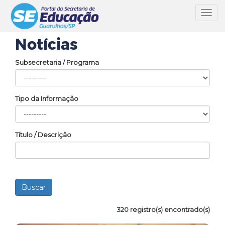
Toggl
navig
Notícias
Subsecretaria / Programa
Tipo da Informação
Título / Descrição
320 registro(s) encontrado(s)