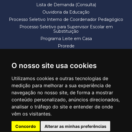
Lista de Demanda (Consulta)
Ouvidoria da Educação
Processo Seletivo Interno de Coordenador Pedagógico
Processo Seletivo para Supervisor Escolar em
Substituição
Programa Leite em Casa
Prorede
Solicitação de Vaga
Termos e Condições
O nosso site usa cookies
Utilizamos cookies e outras tecnologias de
medição para melhorar a sua experiência de
navegação no nosso site, de forma a mostrar
conteúdo personalizado, anúncios direcionados,
SECRETARIA DE EDUCAÇÃO
analisar o tráfego do site e entender de onde
Rua Claudino Barbosa, 313 - Macedo - Guarulhos/SP CEP 07113-040
vêm os visitantes.
Central de Atendimento: *55 11 2475-7300
Concordo
Alterar as minhas preferências