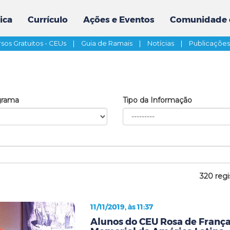
ica
Currículo
Ações e Eventos
Comunidade 
sos Gratuitos - CEUs
|
Guia de Ramais
|
Notícias
|
Publicaçõe
grama
Tipo da Informação
320 regi
11/11/2019, às 11:37
Alunos do CEU Rosa de França