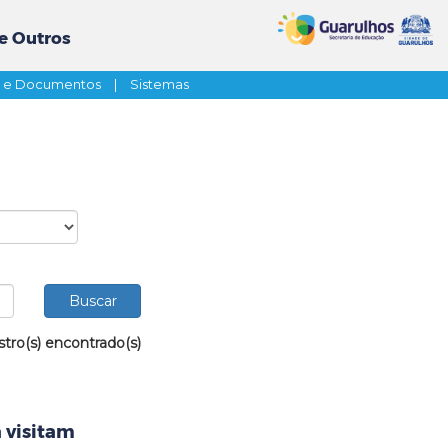
e Outros
s e Documentos
|
Sistemas
stro(s) encontrado(s)
 visitam