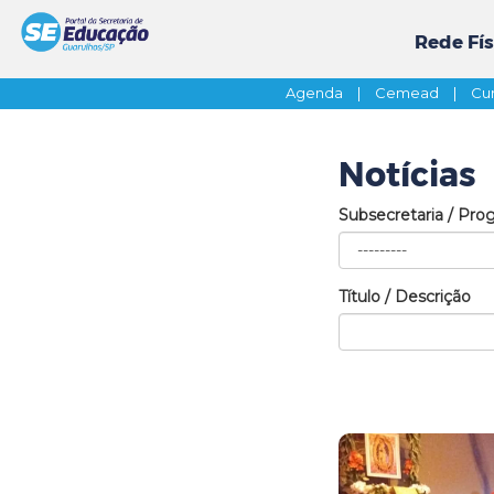
Rede Fís
Agenda
|
Cemead
|
Cur
Notícias
Subsecretaria / Pro
Título / Descrição