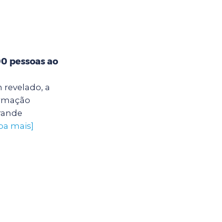
00 pessoas ao
 revelado, a
ormação
grande
iba mais]