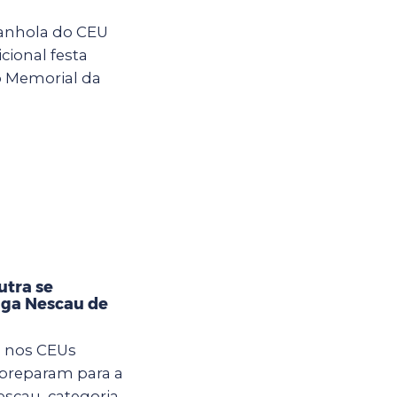
anhola do CEU
cional festa
o Memorial da
utra se
iga Nescau de
m nos CEUs
 preparam para a
Nescau, categoria