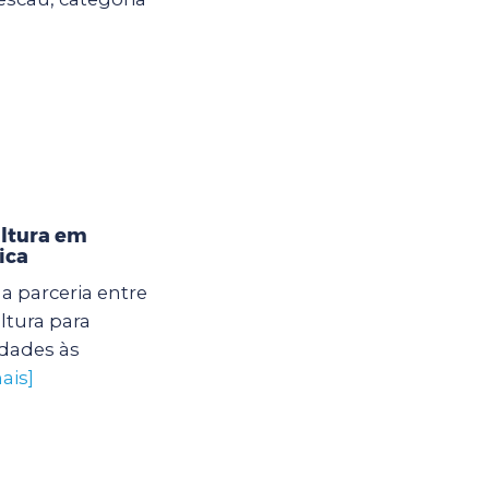
ultura em
ica
 parceria entre
ltura para
dades às
ais]