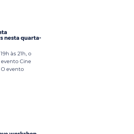
nta
s nesta quarta-
19h às 21h, o
 evento Cine
 O evento
ove workshop