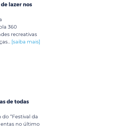
 de lazer nos
a
ola 360
des recreativas
as...
[saiba mais]
tas de todas
 do “Festival da
entas no último