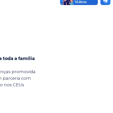
 toda a família
anças promovida
m parceria com
são nos CEUs