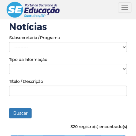
Toggl
navig
Notícias
Subsecretaria / Programa
Tipo da Informação
Título / Descrição
320 registro(s) encontrado(s)