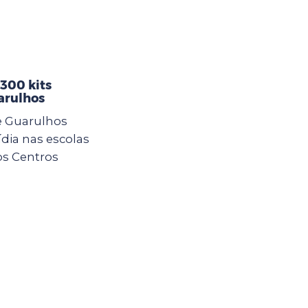
 300 kits
arulhos
e Guarulhos
ídia nas escolas
os Centros