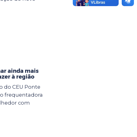
nar ainda mais
azer à região
xo do CEU Ponte
ção frequentadora
olhedor com