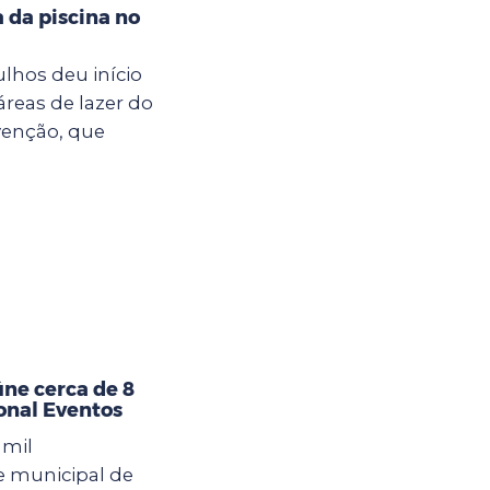
a da piscina no
ulhos deu início
áreas de lazer do
venção, que
úne cerca de 8
ional Eventos
 mil
e municipal de