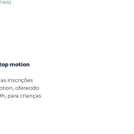
mais]
stop motion
as inscrições
otion, oferecido
9h, para crianças