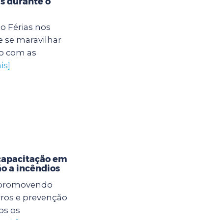
s durante o
to Férias nos
 se maravilhar
o com as
is]
capacitação em
o a incêndios
á promovendo
rros e prevenção
os os