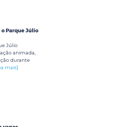
 o Parque Júlio
e Júlio
ação animada,
ação durante
ba mais]
a vagas