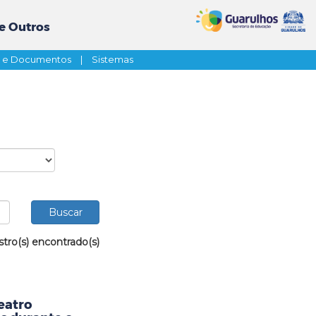
e Outros
s e Documentos
|
Sistemas
stro(s) encontrado(s)
eatro