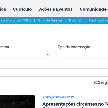
ica
Currículo
Ações e Eventos
Comunidade 
sos Gratuitos - CEUs
|
Guia de Ramais
|
Notícias
|
Publicaçõe
grama
Tipo da Informação
320 regi
21/07/2023, às 12:19
Apresentações circenses no T