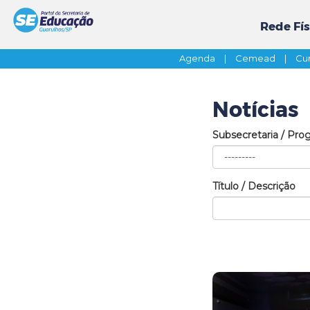
Rede Fís
Agenda
|
Cemead
|
Cur
Notícias
Subsecretaria / Pro
Título / Descrição