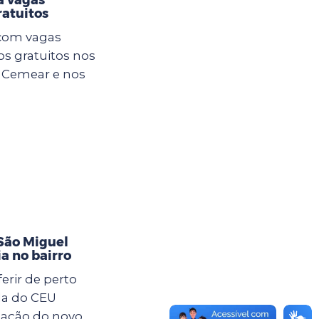
atuitos
 com vagas
os gratuitos nos
o Cemear e nos
São Miguel
ia no bairro
rir de perto
da do CEU
lação do novo