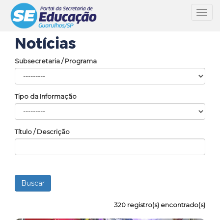
Toggl
navig
Notícias
Subsecretaria / Programa
Tipo da Informação
Título / Descrição
320 registro(s) encontrado(s)