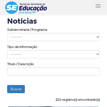
Toggl
navig
Notícias
Subsecretaria / Programa
Tipo da Informação
Título / Descrição
320 registro(s) encontrado(s)