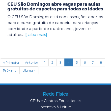
CEU São Domingos abre vagas para aulas
gratuitas de capoeira para todas as idades
O CEU São Domingos está com inscrições abertas
para o curso gratuito de capoeira para crianças
com idade a partir de quatro anos, jovens e
adultos...
[saiba mais]
(current)
« Primeira
Anterior
1
2
3
4
5
6
7
8
Próxima
Última »
Rede Física
CEUs e Centros Educacionais
Incentivo à Leitura