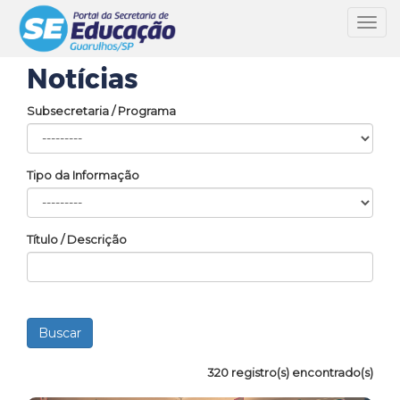
Toggl
navig
Notícias
Subsecretaria / Programa
Tipo da Informação
Título / Descrição
320 registro(s) encontrado(s)