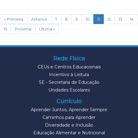
(current)
« Primeira
Anterior
7
8
9
10
11
12
13
14
15
Próxima
Última »
Rede Física
CEUs e Centros Educacionais
Incentivo à Leitura
SE - Secretaria de Educação
Unidades Escolares
Currículo
Aprender Juntos, Aprender Sempre
Caminhos para Aprender
Diversidade e Inclusão
Educação Alimentar e Nutricional